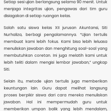
Setiap sesi ujian berlangsung selama 90 menit. Untuk
menjaga integritas ujian, pengawas dari tim guru
disiagakan di setiap ruangan kelas.
Salah satu siswa kelas XII jurusan Akuntansi, Siti
Nurhaliza, berbagi pengalamannya. “Ujian tertulis
membuat kami lebih fokus. Kami bisa lebih leluasa
menuliskan jawaban dan menghitung soal-soal yang
membutuhkan coretan. Ini juga melatih kami untuk
lebih teliti dalam mengisi lembar jawaban,” ungkap
Siti.
Selain itu, metode ujian tertulis juga memberikan
keuntungan lain. Guru dapat melihat langsung
proses berpikir siswa dari cara mereka menuliskan
jawaban. Hal ini mempermudah guru untuk
memberikan umpan balik yang lebih mendalam,