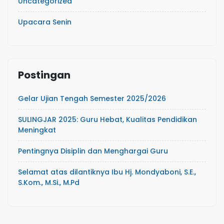
Uncategorized
Upacara Senin
Postingan
Gelar Ujian Tengah Semester 2025/2026
SULINGJAR 2025: Guru Hebat, Kualitas Pendidikan
Meningkat
Pentingnya Disiplin dan Menghargai Guru
Selamat atas dilantiknya Ibu Hj. Mondyaboni, S.E.,
S.Kom., M.Si., M.Pd