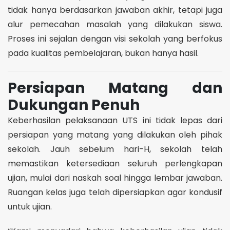
tidak hanya berdasarkan jawaban akhir, tetapi juga
alur pemecahan masalah yang dilakukan siswa.
Proses ini sejalan dengan visi sekolah yang berfokus
pada kualitas pembelajaran, bukan hanya hasil.
Persiapan Matang dan
Dukungan Penuh
Keberhasilan pelaksanaan UTS ini tidak lepas dari
persiapan yang matang yang dilakukan oleh pihak
sekolah. Jauh sebelum hari-H, sekolah telah
memastikan ketersediaan seluruh perlengkapan
ujian, mulai dari naskah soal hingga lembar jawaban.
Ruangan kelas juga telah dipersiapkan agar kondusif
untuk ujian.