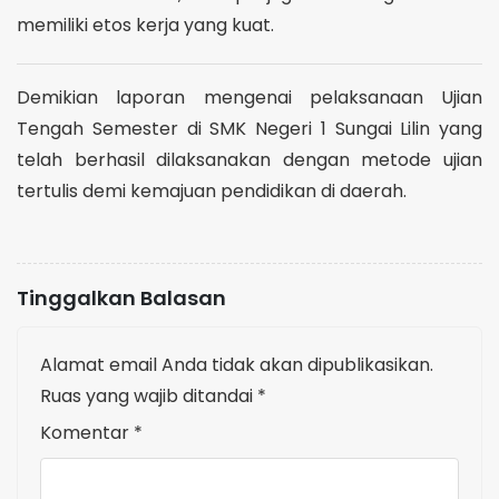
memiliki etos kerja yang kuat.
Demikian laporan mengenai pelaksanaan Ujian
Tengah Semester di SMK Negeri 1 Sungai Lilin yang
telah berhasil dilaksanakan dengan metode ujian
tertulis demi kemajuan pendidikan di daerah.
Tinggalkan Balasan
Alamat email Anda tidak akan dipublikasikan.
Ruas yang wajib ditandai
*
Komentar
*